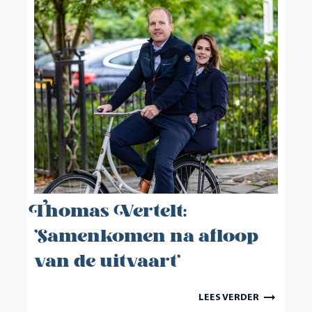
Thomas Vertelt:
'Samenkomen na afloop
van de uitvaart'
arrow_right_alt
LEES VERDER